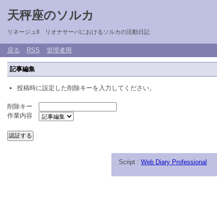
天秤座のソルカ
リネージュII リオナサーバにおけるソルカの活動日記
戻る
RSS
管理者用
記事編集
投稿時に設定した削除キーを入力してください。
削除キー
作業内容
Script :
Web Diary Professional