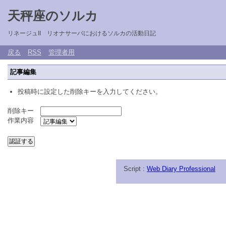
天秤座のソルカ
リネージュII リオナサーバにおけるソルカの活動日記
戻る
RSS
管理者用
記事編集
投稿時に設定した削除キーを入力してください。
削除キー
作業内容
Script :
Web Diary Professional