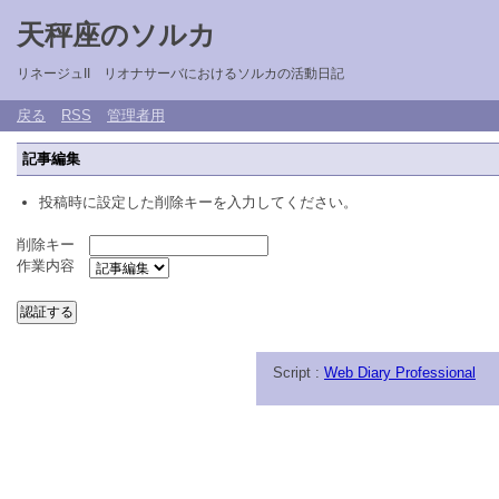
天秤座のソルカ
リネージュII リオナサーバにおけるソルカの活動日記
戻る
RSS
管理者用
記事編集
投稿時に設定した削除キーを入力してください。
削除キー
作業内容
Script :
Web Diary Professional