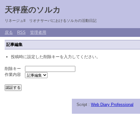
天秤座のソルカ
リネージュII リオナサーバにおけるソルカの活動日記
戻る
RSS
管理者用
記事編集
投稿時に設定した削除キーを入力してください。
削除キー
作業内容
Script :
Web Diary Professional