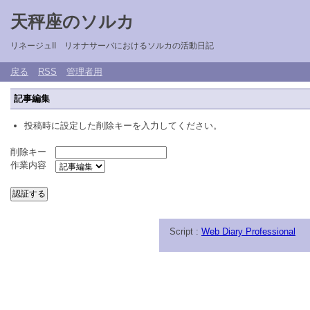
天秤座のソルカ
リネージュII リオナサーバにおけるソルカの活動日記
戻る
RSS
管理者用
記事編集
投稿時に設定した削除キーを入力してください。
削除キー
作業内容
Script :
Web Diary Professional