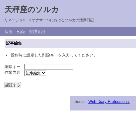
天秤座のソルカ
リネージュII リオナサーバにおけるソルカの活動日記
戻る
RSS
管理者用
記事編集
投稿時に設定した削除キーを入力してください。
削除キー
作業内容
Script :
Web Diary Professional