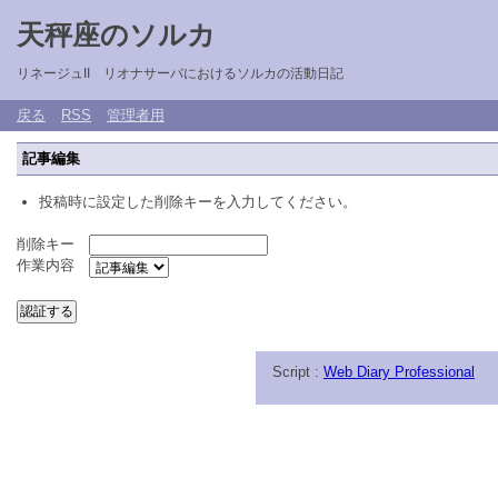
天秤座のソルカ
リネージュII リオナサーバにおけるソルカの活動日記
戻る
RSS
管理者用
記事編集
投稿時に設定した削除キーを入力してください。
削除キー
作業内容
Script :
Web Diary Professional