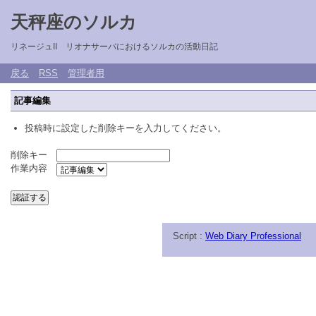
天秤座のソルカ
リネージュII リオナサーバにおけるソルカの活動日記
戻る
RSS
管理者用
記事編集
投稿時に設定した削除キーを入力してください。
削除キー
作業内容
Script :
Web Diary Professional