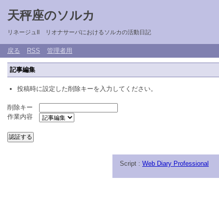
天秤座のソルカ
リネージュII リオナサーバにおけるソルカの活動日記
戻る
RSS
管理者用
記事編集
投稿時に設定した削除キーを入力してください。
削除キー
作業内容
Script :
Web Diary Professional