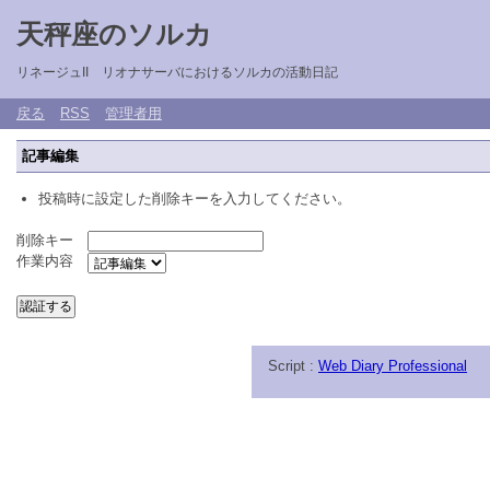
天秤座のソルカ
リネージュII リオナサーバにおけるソルカの活動日記
戻る
RSS
管理者用
記事編集
投稿時に設定した削除キーを入力してください。
削除キー
作業内容
Script :
Web Diary Professional