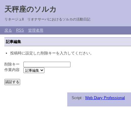
天秤座のソルカ
リネージュII リオナサーバにおけるソルカの活動日記
戻る
RSS
管理者用
記事編集
投稿時に設定した削除キーを入力してください。
削除キー
作業内容
Script :
Web Diary Professional