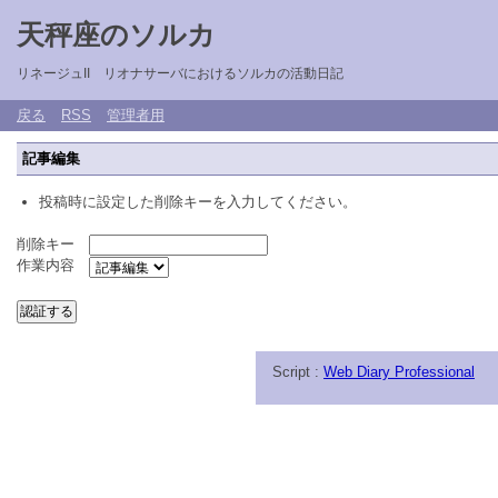
天秤座のソルカ
リネージュII リオナサーバにおけるソルカの活動日記
戻る
RSS
管理者用
記事編集
投稿時に設定した削除キーを入力してください。
削除キー
作業内容
Script :
Web Diary Professional