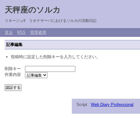
天秤座のソルカ
リネージュII リオナサーバにおけるソルカの活動日記
戻る
RSS
管理者用
記事編集
投稿時に設定した削除キーを入力してください。
削除キー
作業内容
Script :
Web Diary Professional