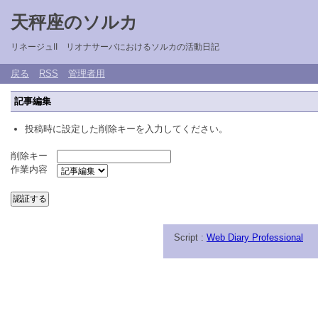
天秤座のソルカ
リネージュII リオナサーバにおけるソルカの活動日記
戻る
RSS
管理者用
記事編集
投稿時に設定した削除キーを入力してください。
削除キー
作業内容
Script :
Web Diary Professional