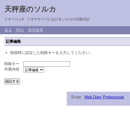
天秤座のソルカ
リネージュII リオナサーバにおけるソルカの活動日記
戻る
RSS
管理者用
記事編集
投稿時に設定した削除キーを入力してください。
削除キー
作業内容
Script :
Web Diary Professional