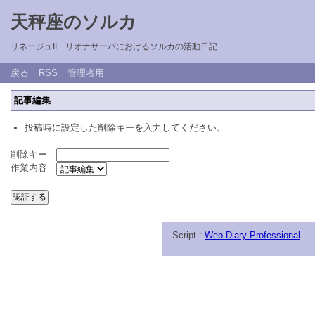
天秤座のソルカ
リネージュII リオナサーバにおけるソルカの活動日記
戻る
RSS
管理者用
記事編集
投稿時に設定した削除キーを入力してください。
削除キー
作業内容
Script :
Web Diary Professional