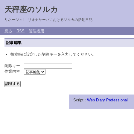
天秤座のソルカ
リネージュII リオナサーバにおけるソルカの活動日記
戻る
RSS
管理者用
記事編集
投稿時に設定した削除キーを入力してください。
削除キー
作業内容
Script :
Web Diary Professional