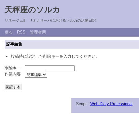
天秤座のソルカ
リネージュII リオナサーバにおけるソルカの活動日記
戻る
RSS
管理者用
記事編集
投稿時に設定した削除キーを入力してください。
削除キー
作業内容
Script :
Web Diary Professional