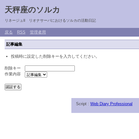
天秤座のソルカ
リネージュII リオナサーバにおけるソルカの活動日記
戻る
RSS
管理者用
記事編集
投稿時に設定した削除キーを入力してください。
削除キー
作業内容
Script :
Web Diary Professional