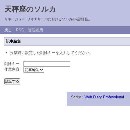
天秤座のソルカ
リネージュII リオナサーバにおけるソルカの活動日記
戻る
RSS
管理者用
記事編集
投稿時に設定した削除キーを入力してください。
削除キー
作業内容
Script :
Web Diary Professional