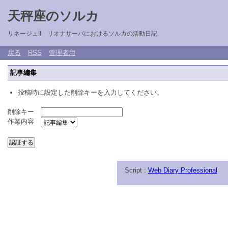
天秤座のソルカ
リネージュII リオナサーバにおけるソルカの活動日記
戻る
RSS
管理者用
記事編集
投稿時に設定した削除キーを入力してください。
削除キー
作業内容
Script :
Web Diary Professional