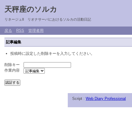
天秤座のソルカ
リネージュII リオナサーバにおけるソルカの活動日記
戻る
RSS
管理者用
記事編集
投稿時に設定した削除キーを入力してください。
削除キー
作業内容
Script :
Web Diary Professional