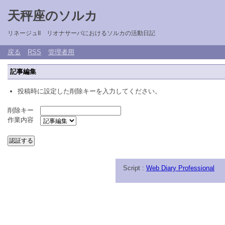
天秤座のソルカ
リネージュII リオナサーバにおけるソルカの活動日記
戻る
RSS
管理者用
記事編集
投稿時に設定した削除キーを入力してください。
削除キー
作業内容
Script :
Web Diary Professional