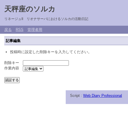
天秤座のソルカ
リネージュII リオナサーバにおけるソルカの活動日記
戻る
RSS
管理者用
記事編集
投稿時に設定した削除キーを入力してください。
削除キー
作業内容
Script :
Web Diary Professional