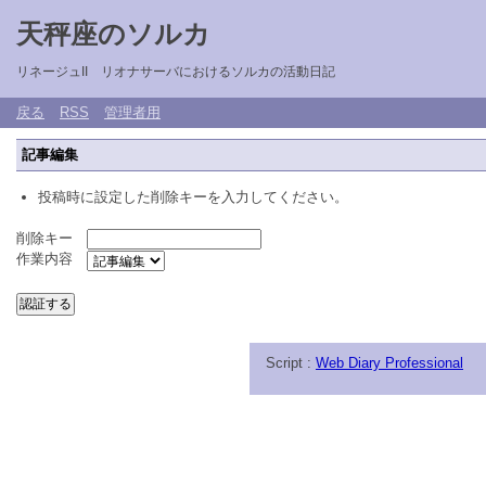
天秤座のソルカ
リネージュII リオナサーバにおけるソルカの活動日記
戻る
RSS
管理者用
記事編集
投稿時に設定した削除キーを入力してください。
削除キー
作業内容
Script :
Web Diary Professional