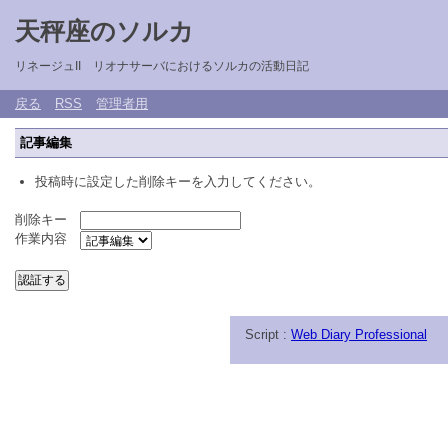
天秤座のソルカ
リネージュII リオナサーバにおけるソルカの活動日記
戻る
RSS
管理者用
記事編集
投稿時に設定した削除キーを入力してください。
削除キー
作業内容
Script :
Web Diary Professional