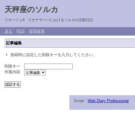
天秤座のソルカ
リネージュII リオナサーバにおけるソルカの活動日記
戻る
RSS
管理者用
記事編集
投稿時に設定した削除キーを入力してください。
削除キー
作業内容
Script :
Web Diary Professional