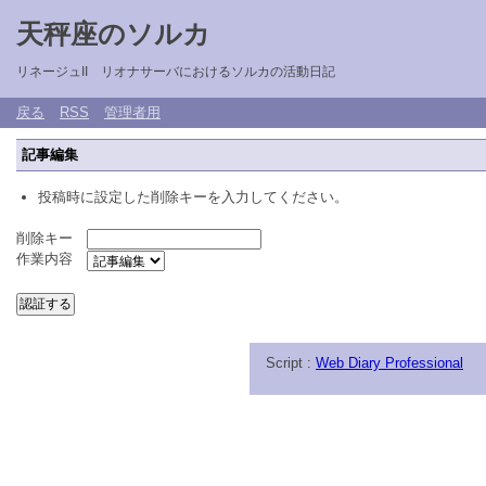
天秤座のソルカ
リネージュII リオナサーバにおけるソルカの活動日記
戻る
RSS
管理者用
記事編集
投稿時に設定した削除キーを入力してください。
削除キー
作業内容
Script :
Web Diary Professional