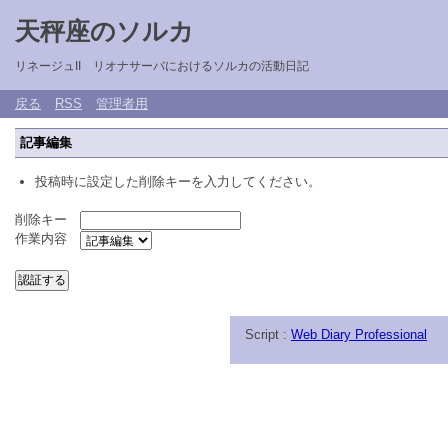
天秤座のソルカ
リネージュII リオナサーバにおけるソルカの活動日記
戻る
RSS
管理者用
記事編集
投稿時に設定した削除キーを入力してください。
削除キー
作業内容
Script :
Web Diary Professional