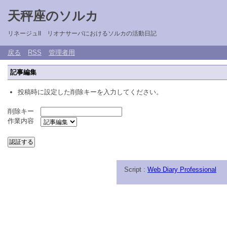
天秤座のソルカ
リネージュII リオナサーバにおけるソルカの活動日記
戻る
RSS
管理者用
記事編集
投稿時に設定した削除キーを入力してください。
削除キー
作業内容
Script :
Web Diary Professional