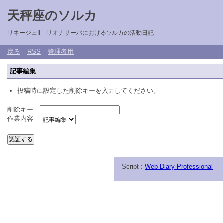
天秤座のソルカ
リネージュII リオナサーバにおけるソルカの活動日記
戻る
RSS
管理者用
記事編集
投稿時に設定した削除キーを入力してください。
削除キー
作業内容
Script :
Web Diary Professional