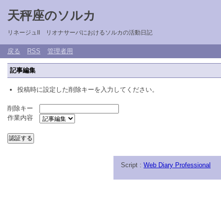
天秤座のソルカ
リネージュII リオナサーバにおけるソルカの活動日記
戻る
RSS
管理者用
記事編集
投稿時に設定した削除キーを入力してください。
削除キー
作業内容
Script :
Web Diary Professional