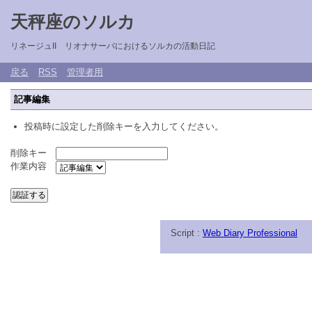
天秤座のソルカ
リネージュII リオナサーバにおけるソルカの活動日記
戻る
RSS
管理者用
記事編集
投稿時に設定した削除キーを入力してください。
削除キー
作業内容
Script :
Web Diary Professional