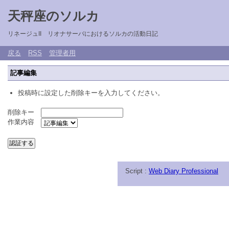
天秤座のソルカ
リネージュII リオナサーバにおけるソルカの活動日記
戻る
RSS
管理者用
記事編集
投稿時に設定した削除キーを入力してください。
削除キー
作業内容
Script :
Web Diary Professional