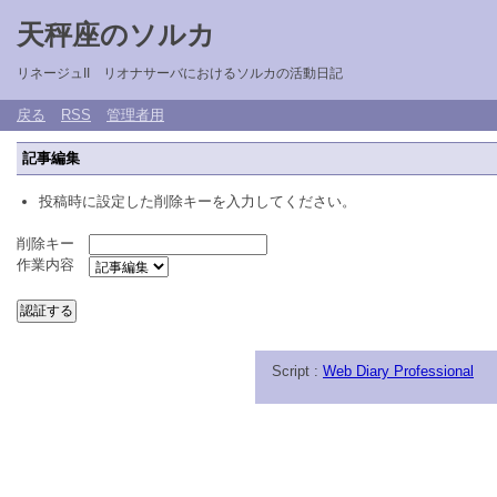
天秤座のソルカ
リネージュII リオナサーバにおけるソルカの活動日記
戻る
RSS
管理者用
記事編集
投稿時に設定した削除キーを入力してください。
削除キー
作業内容
Script :
Web Diary Professional