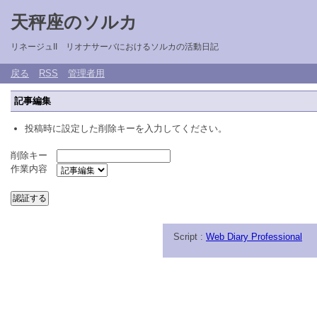
天秤座のソルカ
リネージュII リオナサーバにおけるソルカの活動日記
戻る
RSS
管理者用
記事編集
投稿時に設定した削除キーを入力してください。
削除キー
作業内容
Script :
Web Diary Professional