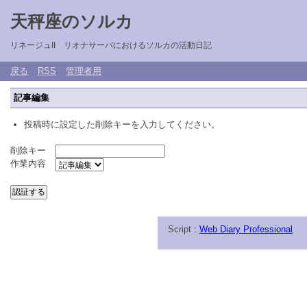
天秤座のソルカ
リネージュII リオナサーバにおけるソルカの活動日記
戻る
RSS
管理者用
記事編集
投稿時に設定した削除キーを入力してください。
削除キー
作業内容
Script :
Web Diary Professional