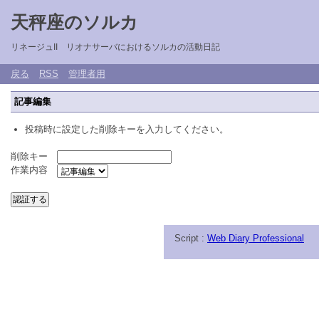
天秤座のソルカ
リネージュII リオナサーバにおけるソルカの活動日記
戻る
RSS
管理者用
記事編集
投稿時に設定した削除キーを入力してください。
削除キー
作業内容
Script :
Web Diary Professional