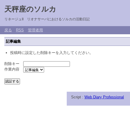
天秤座のソルカ
リネージュII リオナサーバにおけるソルカの活動日記
戻る
RSS
管理者用
記事編集
投稿時に設定した削除キーを入力してください。
削除キー
作業内容
Script :
Web Diary Professional