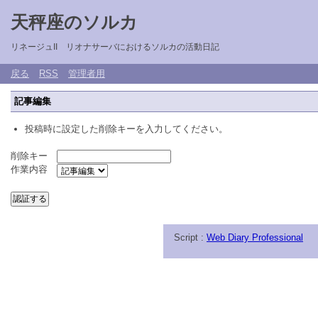
天秤座のソルカ
リネージュII リオナサーバにおけるソルカの活動日記
戻る
RSS
管理者用
記事編集
投稿時に設定した削除キーを入力してください。
削除キー
作業内容
Script :
Web Diary Professional