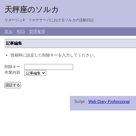
天秤座のソルカ
リネージュII リオナサーバにおけるソルカの活動日記
戻る
RSS
管理者用
記事編集
投稿時に設定した削除キーを入力してください。
削除キー
作業内容
Script :
Web Diary Professional