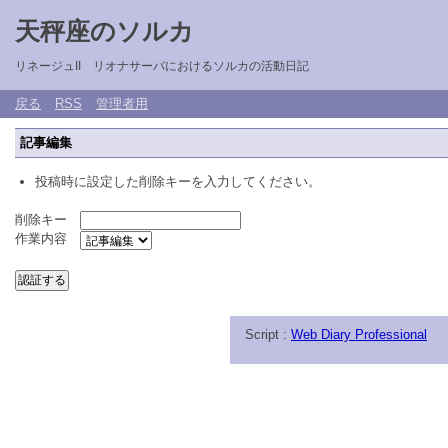
天秤座のソルカ
リネージュII リオナサーバにおけるソルカの活動日記
戻る
RSS
管理者用
記事編集
投稿時に設定した削除キーを入力してください。
削除キー
作業内容
Script :
Web Diary Professional