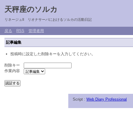
天秤座のソルカ
リネージュII リオナサーバにおけるソルカの活動日記
戻る
RSS
管理者用
記事編集
投稿時に設定した削除キーを入力してください。
削除キー
作業内容
Script :
Web Diary Professional