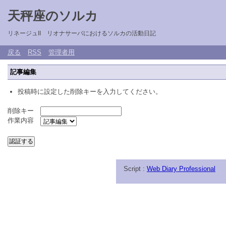
天秤座のソルカ
リネージュII リオナサーバにおけるソルカの活動日記
戻る
RSS
管理者用
記事編集
投稿時に設定した削除キーを入力してください。
削除キー
作業内容
Script :
Web Diary Professional