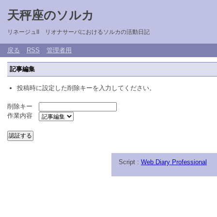
天秤座のソルカ
リネージュII リオナサーバにおけるソルカの活動日記
戻る
RSS
管理者用
記事編集
投稿時に設定した削除キーを入力してください。
削除キー
作業内容
Script :
Web Diary Professional