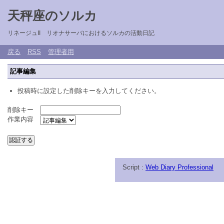
天秤座のソルカ
リネージュII リオナサーバにおけるソルカの活動日記
戻る
RSS
管理者用
記事編集
投稿時に設定した削除キーを入力してください。
削除キー
作業内容
Script :
Web Diary Professional