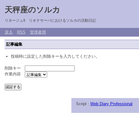
天秤座のソルカ
リネージュII リオナサーバにおけるソルカの活動日記
戻る
RSS
管理者用
記事編集
投稿時に設定した削除キーを入力してください。
削除キー
作業内容
Script :
Web Diary Professional