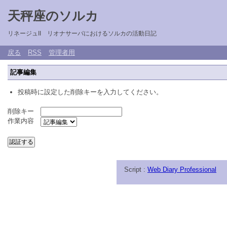
天秤座のソルカ
リネージュII リオナサーバにおけるソルカの活動日記
戻る
RSS
管理者用
記事編集
投稿時に設定した削除キーを入力してください。
削除キー
作業内容
Script :
Web Diary Professional