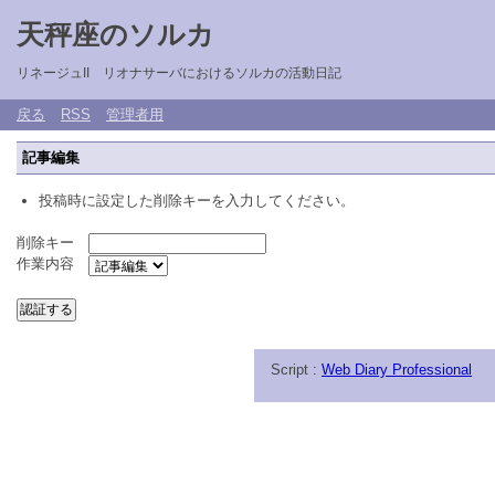
天秤座のソルカ
リネージュII リオナサーバにおけるソルカの活動日記
戻る
RSS
管理者用
記事編集
投稿時に設定した削除キーを入力してください。
削除キー
作業内容
Script :
Web Diary Professional