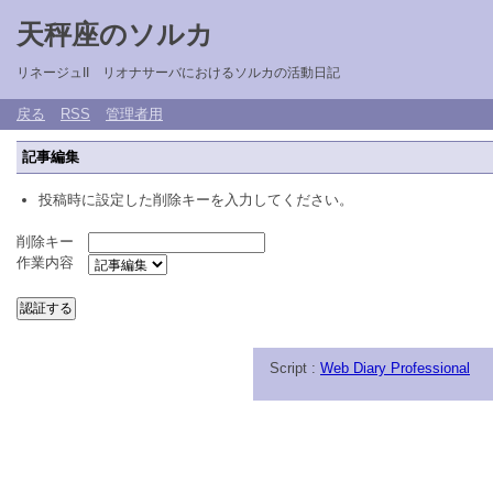
天秤座のソルカ
リネージュII リオナサーバにおけるソルカの活動日記
戻る
RSS
管理者用
記事編集
投稿時に設定した削除キーを入力してください。
削除キー
作業内容
Script :
Web Diary Professional